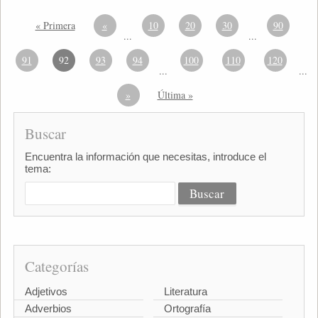
« Primera
«
10
20
30
90
...
...
91
92
93
94
100
110
120
...
...
»
Última »
Buscar
Encuentra la información que necesitas, introduce el
tema:
Categorías
Adjetivos
Literatura
Adverbios
Ortografía