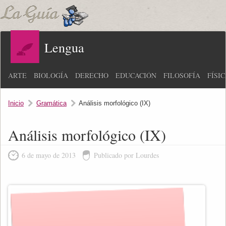
Lengua
ARTE
BIOLOGÍA
DERECHO
EDUCACIÓN
FILOSOFÍA
FÍSI
Inicio
Gramática
Análisis morfológico (IX)
Análisis morfológico (IX)
6 de mayo de 2013
Publicado por Lourdes