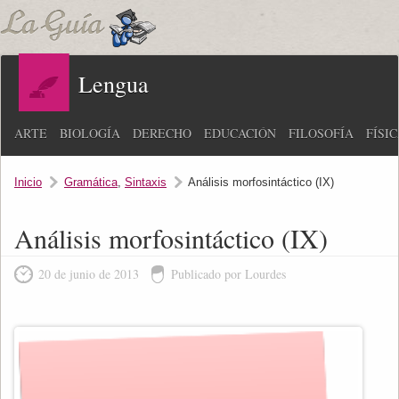
Lengua
ARTE
BIOLOGÍA
DERECHO
EDUCACIÓN
FILOSOFÍA
FÍSI
Inicio
Gramática
,
Sintaxis
Análisis morfosintáctico (IX)
Análisis morfosintáctico (IX)
20 de junio de 2013
Publicado por Lourdes