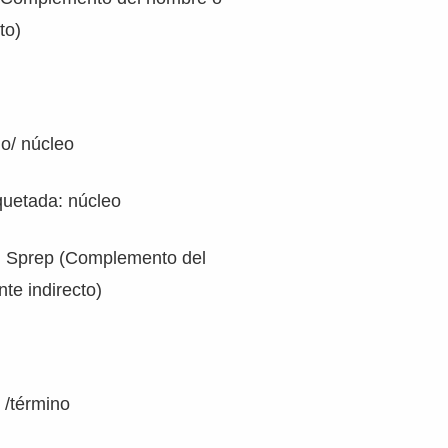
to)
no/ núcleo
uetada: núcleo
o: Sprep (Complemento del
te indirecto)
 /término