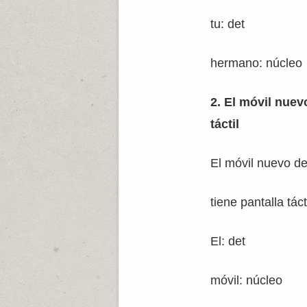
tu: det
hermano: núcleo
2. El móvil nuev
táctil
El móvil nuevo de
tiene pantalla tác
El: det
móvil: núcleo