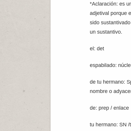
*Aclaración: es u
adjetival porque 
sido sustantivado
un sustantivo.
el: det
espabilado: núcl
de tu hermano: 
nombre o adyacen
de: prep / enlace
tu hermano: SN /