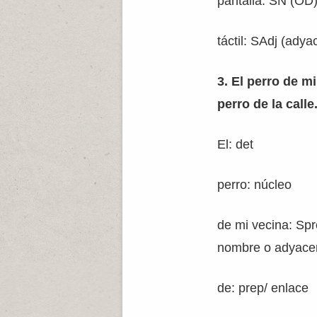
pantalla: SN (OD)
táctil: SAdj (adya
3. El perro de m
perro de la calle
El: det
perro: núcleo
de mi vecina: Sp
nombre o adyacen
de: prep/ enlace