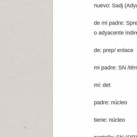
nuevo: Sadj (Adya
de mi padre: Sp
o adyacente indir
de: prep/ enlace
mi padre: SN /té
mi: det
padre: núcleo
tiene: núcleo