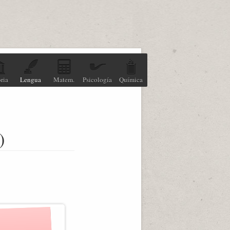
ria
Lengua
Matem.
Psicología
Química
)