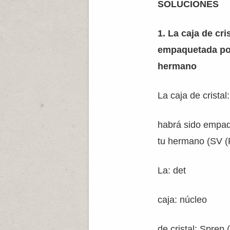
SOLUCIONES
1. La caja de cri
empaquetada por
hermano
La caja de cristal
habrá sido empaq
tu hermano (SV (
La: det
caja: núcleo
de cristal: Spre