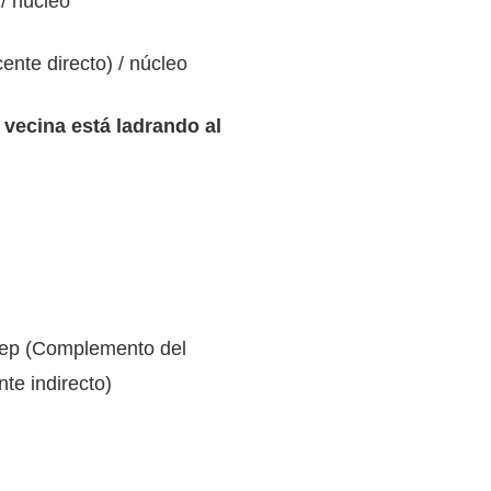
/ núcleo
cente directo) / núcleo
i vecina está ladrando al
.
rep (Complemento del
te indirecto)