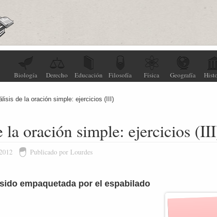
Biología
Derecho
Educación
Filosofía
Física
Geografía
Histo
lisis de la oración simple: ejercicios (III)
 la oración simple: ejercicios (III
 2012
Publicado por Lourdes
á sido empaquetada por el espabilado