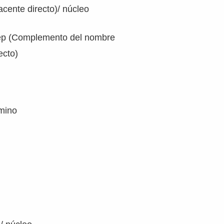
cente directo)/ núcleo
rep (Complemento del nombre
ecto)
rmino