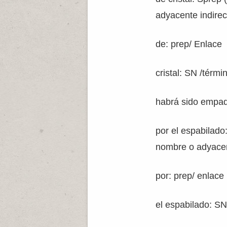
adyacente indirec
de: prep/ Enlace
cristal: SN /térmi
habrá sido empaq
por el espabilad
nombre o adyacen
por: prep/ enlace
el espabilado: SN