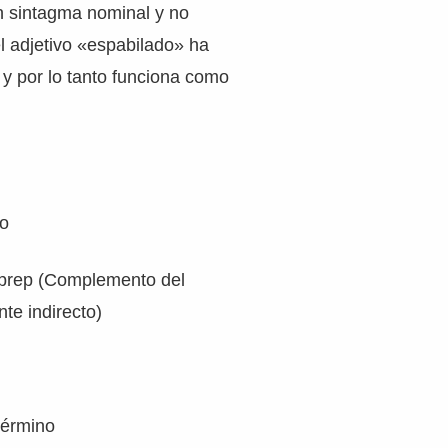
n sintagma nominal y no
el adjetivo «espabilado» ha
 y por lo tanto funciona como
eo
Sprep (Complemento del
te indirecto)
término