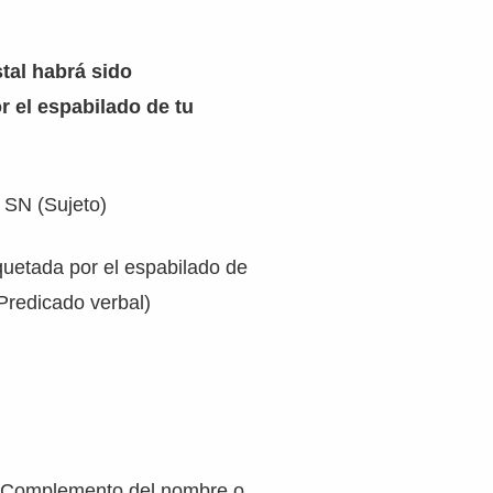
stal habrá sido
 el espabilado de tu
: SN (Sujeto)
uetada por el espabilado de
Predicado verbal)
p (Complemento del nombre o