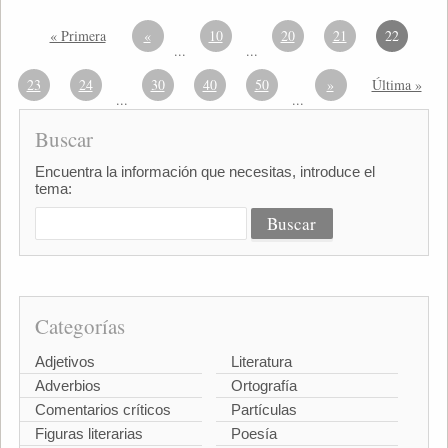
« Primera
«
10
20
21
22
...
...
23
24
30
40
50
»
Última »
...
...
Buscar
Encuentra la información que necesitas, introduce el
tema:
Categorías
Adjetivos
Literatura
Adverbios
Ortografía
Comentarios críticos
Partículas
Figuras literarias
Poesía