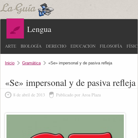
Lengua
ARTE
BIOLOGÍA
DERECHO
EDUCACIÓN
FILOSOFÍA
FÍSI
Inicio
Gramática
«Se» impersonal y de pasiva refleja
«Se» impersonal y de pasiva refleja
8 de abril de 2013
Publicado por Aroa Plaza