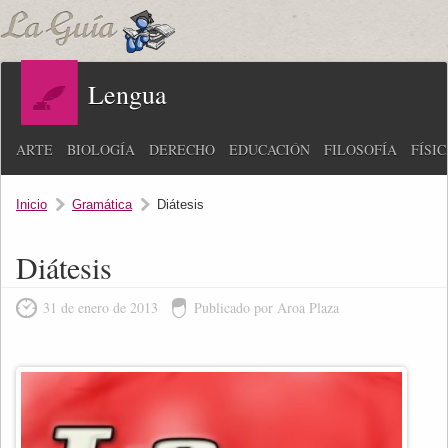
Lengua
ARTE
BIOLOGÍA
DERECHO
EDUCACIÓN
FILOSOFÍA
FÍSI
Inicio
Gramática
Diátesis
Diátesis
31 de enero de 2013
Publicado por Aroa Plaza