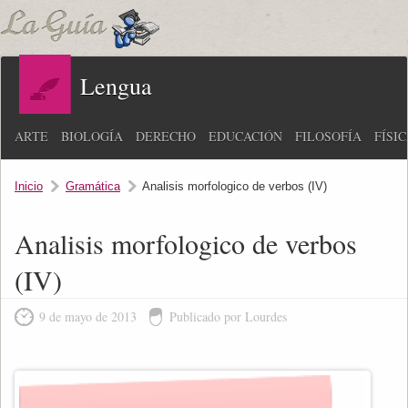
Lengua
ARTE
BIOLOGÍA
DERECHO
EDUCACIÓN
FILOSOFÍA
FÍSI
Inicio
Gramática
Analisis morfologico de verbos (IV)
Analisis morfologico de verbos
(IV)
9 de mayo de 2013
Publicado por Lourdes