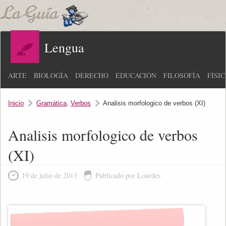
Lengua
ARTE
BIOLOGÍA
DERECHO
EDUCACIÓN
FILOSOFÍA
FÍSI
Inicio
Gramática
,
Verbos
Analisis morfologico de verbos (XI)
Analisis morfologico de verbos
(XI)
19 de julio de 2013
Publicado por Lourdes