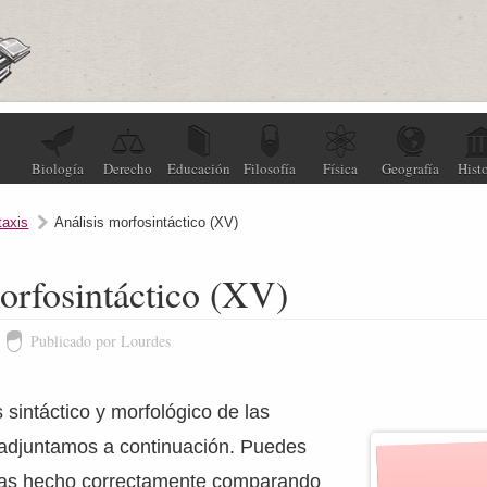
Biología
Derecho
Educación
Filosofía
Física
Geografía
Histo
taxis
Análisis morfosintáctico (XV)
orfosintáctico (XV)
Publicado por Lourdes
s sintáctico y morfológico de las
 adjuntamos a continuación. Puedes
has hecho correctamente comparando