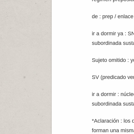
de : prep / enlace
ir a dormir ya : S
subordinada sust
Sujeto omitido : y
SV (predicado verb
ir a dormir : núcl
subordinada sust
*Aclaración : los 
forman una misma