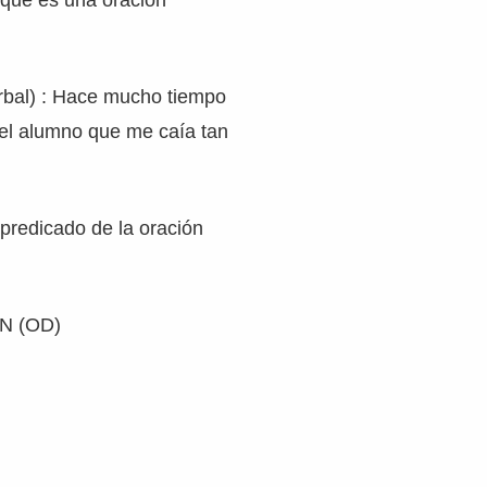
rque es una oración
rbal) : Hace mucho tiempo
el alumno que me caía tan
 predicado de la oración
SN (OD)