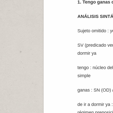
1. Tengo ganas d
ANÁLISIS SINT
Sujeto omitido : y
SV (predicado ver
dormir ya
tengo : núcleo de
simple
ganas : SN (OD) 
de ir a dormir y
régimen preposic