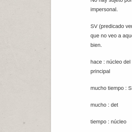
No hay sujeto po
impersonal.
SV (predicado ve
que no veo a aqu
bien.
hace : núcleo del
principal
mucho tiempo : 
mucho : det
tiempo : núcleo