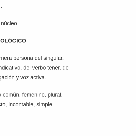
.
 núcleo
FOLÓGICO
imera persona del singular,
ndicativo, del verbo tener, de
ación y voz activa.
o común, femenino, plural,
cto, incontable, simple.