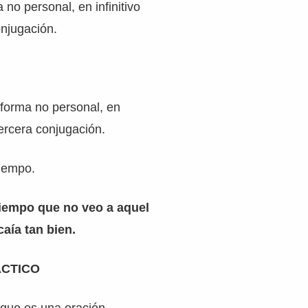
a no personal, en infinitivo
onjugación.
 forma no personal, en
 tercera conjugación.
tiempo.
iempo que no veo a aquel
aía tan bien.
ÁCTICO