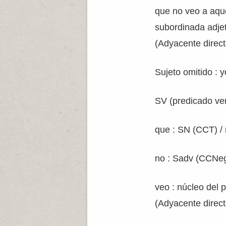
que no veo a aqu
subordinada adjet
(Adyacente direct
Sujeto omitido : y
SV (predicado ver
que : SN (CCT) /
no : Sadv (CCNeg
veo : núcleo del 
(Adyacente direct