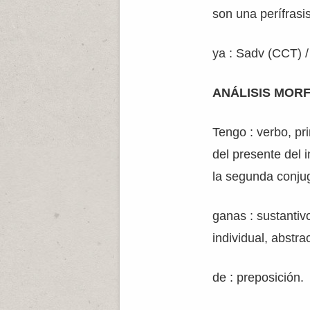
son una perífrasis
ya : Sadv (CCT) /
ANÁLISIS MOR
Tengo : verbo, pr
del presente del i
la segunda conjug
ganas : sustantiv
individual, abstra
de : preposición.