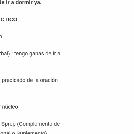
e ir a dormir ya.
ÁCTICO
o
bal) : tengo ganas de ir a
l predicado de la oración
/ núcleo
a : Sprep (Complemento de
ional o Suplemento)