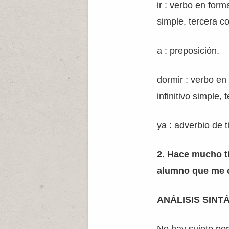
ir : verbo en form
simple, tercera c
a : preposición.
dormir : verbo en
infinitivo simple,
ya : adverbio de 
2. Hace mucho t
alumno que me c
ANÁLISIS SINT