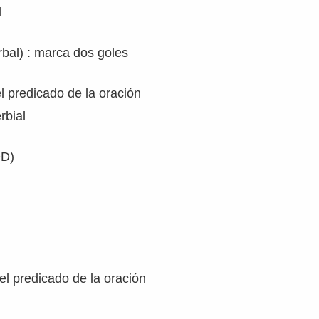
l
bal) : marca dos goles
l predicado de la oración
rbial
OD)
del predicado de la oración