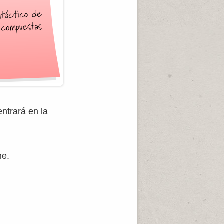
ntrará en la
he.