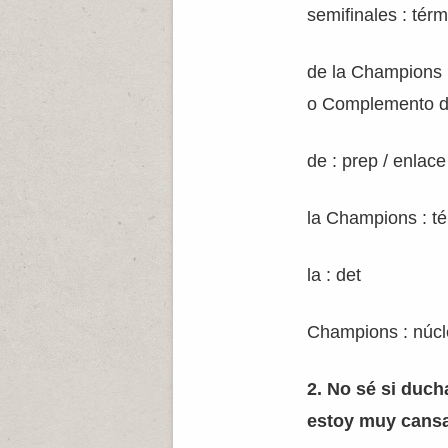
semifinales : térm
de la Champions 
o Complemento d
de : prep / enlace
la Champions : t
la : det
Champions : núc
2. No sé si duc
estoy muy cansa