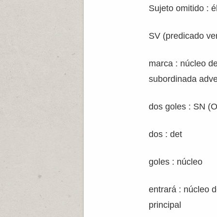
Sujeto omitido : é
SV (predicado ver
marca : núcleo de
subordinada adve
dos goles : SN (
dos : det
goles : núcleo
entrará : núcleo 
principal