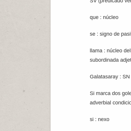
SV (predicado ver
que : núcleo
se : signo de pasi
llama : núcleo de
subordinada adje
Galatasaray : SN 
Si marca dos gole
adverbial condici
si : nexo