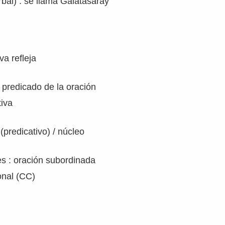
bal) : se llama Galatasaray
va refleja
l predicado de la oración
tiva
(predicativo) / núcleo
s : oración subordinada
onal (CC)