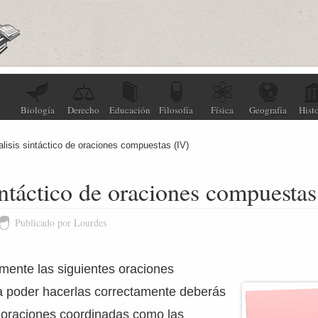
Biología
Derecho
Educación
Filosofía
Física
Geografía
Histo
alisis sintáctico de oraciones compuestas (IV)
intáctico de oraciones compuestas
Publicado por Lourdes
amente las siguientes oraciones
 poder hacerlas correctamente deberás
s oraciones coordinadas como las