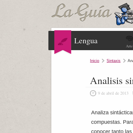
Lengua
Arte
Inicio
Sintaxis
An
Analisis s
9 de abril de 2013
Analiza sintáctic
compuestas. Para
conocer tanto la