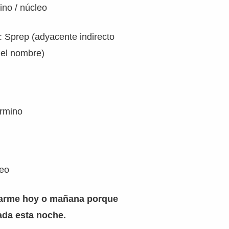
ino / núcleo
: Sprep (adyacente indirecto
el nombre)
érmino
leo
harme hoy o mañana porque
da esta noche.