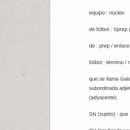
equipo : núcleo
de fútbol : Sprep
de : prep / enlace
fútbol : término /
que se llama Gala
subordinada adjet
(adyacente)
SN (sujeto) : que