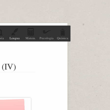
ria
Lengua
Matem.
Psicología
Química
 (IV)