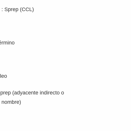
n : Sprep (CCL)
término
cleo
Sprep (adyacente indirecto o
 nombre)