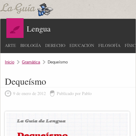
Lengua
ARTE
BIOLOGÍA
DERECHO
EDUCACIÓN
FILOSOFÍA
FÍSI
Inicio
Gramática
Dequeísmo
Dequeísmo
9 de enero de 2012
Publicado por Pablo