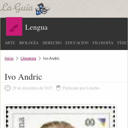
Lengua
ARTE
BIOLOGÍA
DERECHO
EDUCACIÓN
FILOSOFÍA
FÍSI
Inicio
Literatura
Ivo Andric
Ivo Andric
29 de diciembre de 2015
Publicado por Lourdes