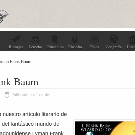
Biología
Derecho
Educación
Filosofía
Física
Geografía
Histo
yman Frank Baum
ank Baum
5
Publicado por Lourdes
 nuestro artículo literario de
r del fantástico mundo de
estadounidense Lyman Frank