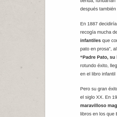
tienda, fundaría
después tambié
En 1887 decidiría 
recogía mucha de 
infantiles
que con
pato en prosa”, a
“Padre Pato, su 
rotundo éxito, lle
en el libro infant
Pero su gran éxi
el siglo XX. En 1
maravilloso ma
libros en los que