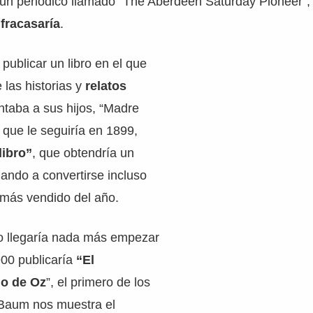
n un periódico llamado “The Aberdeen Saturday Pioneer”
n
fracasaría
.
publicar un libro en el que
las historias y
relatos
taba a sus hijos, “Madre
l que le seguiría en 1899,
libro”
, que obtendría un
gando a convertirse incluso
il más vendido del año.
to llegaría nada más empezar
900 publicaría
“El
go de Oz
”, el primero de los
 Baum nos muestra el