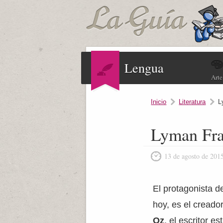
Lengua
Arte
Inicio
Literatura
L
Lyman Fr
13 de agosto de 201
El protagonista de
hoy, es el creado
Oz
, el escritor 