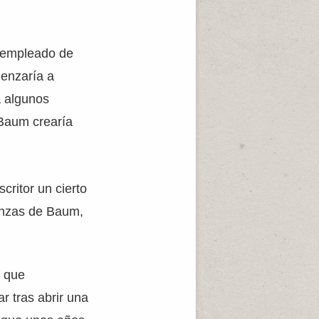
n empleado de
menzaría a
a algunos
, Baum crearía
critor un cierto
ranzas de Baum,
a que
r tras abrir una