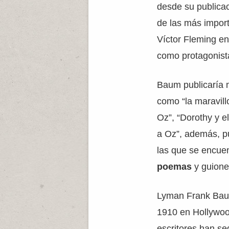
desde su publicac
de las más import
Víctor Fleming e
como protagonist
Baum publicaría 
como “la maravill
Oz”, “Dorothy y e
a Oz”, además, pu
las que se encue
poemas
y guiones
Lyman Frank Baum
1910 en Hollywoo
escritores han se