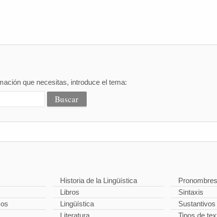
mación que necesitas, introduce el tema:
Historia de la Lingüística
Pronombre
Libros
Sintaxis
cos
Lingüística
Sustantivos
Literatura
Tipos de tex