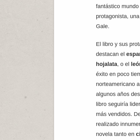
fantástico mundo
protagonista, u
Gale.
El libro y sus pro
destacan el
espa
hojalata
, o el
leó
éxito en poco tiem
norteamericano a
algunos años desp
libro seguiría lide
más vendidos. Deb
realizado innume
novela tanto en
c