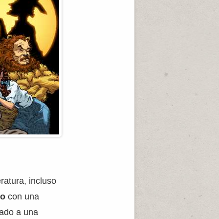
ratura, incluso
co
con una
iado a una