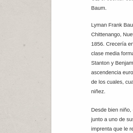
Baum.
Lyman Frank Baum
Chittenango, Nue
1856. Crecería en
clase media form
Stanton y Benja
ascendencia euro
de los cuales, cu
niñez.
Desde bien niño, 
junto a uno de s
imprenta que le r