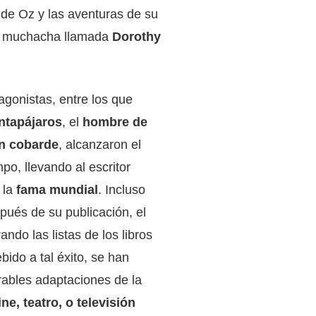
 de Oz y las aventuras de su
na muchacha llamada
Dorothy
tagonistas, entre los que
ntapájaros
, el
hombre de
n cobarde
, alcanzaron el
po, llevando al escritor
 la
fama mundial
. Incluso
ués de su publicación, el
rando las listas de los libros
ido a tal éxito, se han
rables adaptaciones de la
ine, teatro, o televisión