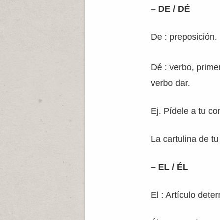
– DE / DÉ
De : preposición.
Dé : verbo, prime
verbo dar.
Ej. Pídele a tu c
La cartulina de 
– EL / ÉL
El : Artículo dete