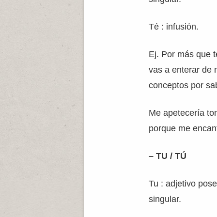
Té : infusión.
Ej. Por más que t
vas a enterar de 
conceptos por sa
Me apetecería t
porque me encan
– TU / TÚ
Tu : adjetivo pos
singular.