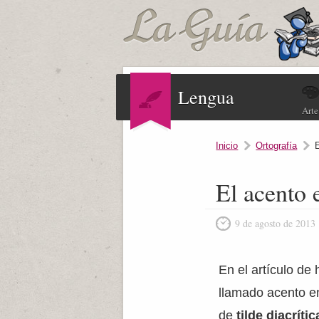
Lengua
Arte
Inicio
Ortografía
El acento 
9 de agosto de 2013
En el artículo de
llamado acento e
de
tilde diacrític