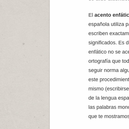
El
acento enfáti
española utiliza 
escriben exactame
significados. Es d
enfático no se ac
ortografía que to
seguir norma algu
este procedimient
mismo (escribirse
de la lengua espa
las palabras mono
que te mostramos