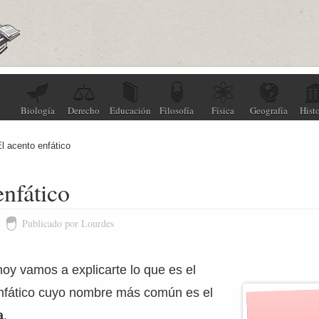
Biología
Derecho
Educación
Filosofía
Física
Geografía
Histo
El acento enfático
enfático
Publicado por Lourdes
 hoy vamos a explicarte lo que es el
nfático cuyo nombre más común es el
a
.