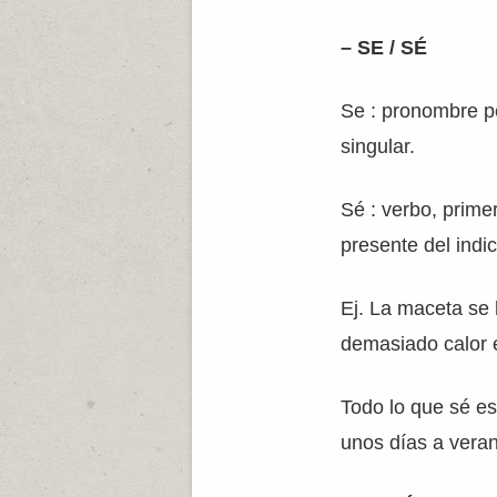
– SE / SÉ
Se : pronombre pe
singular.
Sé : verbo, prime
presente del indic
Ej. La maceta se
demasiado calor 
Todo lo que sé e
unos días a veran