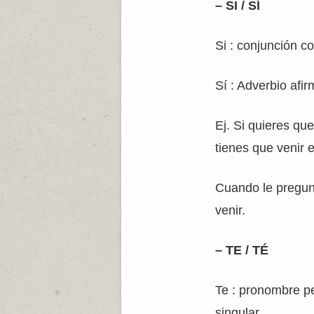
– SI / SÍ
Si : conjunción co
Sí : Adverbio afir
Ej. Si quieres qu
tienes que venir 
Cuando le pregunt
venir.
– TE / TÉ
Te : pronombre p
singular.