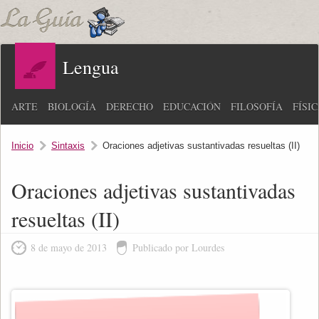
Lengua
ARTE
BIOLOGÍA
DERECHO
EDUCACIÓN
FILOSOFÍA
FÍSI
Inicio
Sintaxis
Oraciones adjetivas sustantivadas resueltas (II)
Oraciones adjetivas sustantivadas
resueltas (II)
8 de mayo de 2013
Publicado por Lourdes