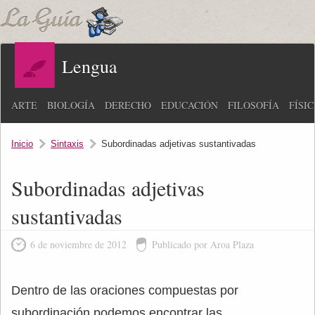
Lengua
ARTE
BIOLOGÍA
DERECHO
EDUCACIÓN
FILOSOFÍA
FÍSI
Inicio
Sintaxis
Subordinadas adjetivas sustantivadas
Subordinadas adjetivas
sustantivadas
6 de noviembre de 2012
Publicado por Aroa Plaza
Dentro de las oraciones compuestas por
subordinación podemos encontrar las