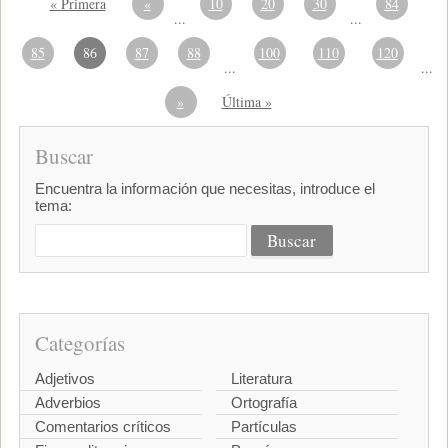
« Primera
«
10
20
30
84
...
...
85
86
87
88
100
110
120
...
...
»
Última »
Buscar
Encuentra la información que necesitas, introduce el
tema:
Categorías
Adjetivos
Literatura
Adverbios
Ortografía
Comentarios críticos
Partículas