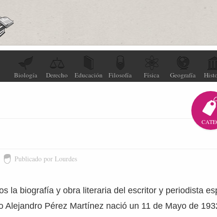
Biología
Derecho
Educación
Filosofía
Física
Geografía
Histo
CATE
Publicado por Lourdes
la biografía y obra literaria del escritor y periodista e
o Alejandro Pérez Martínez nació un 11 de Mayo de 193