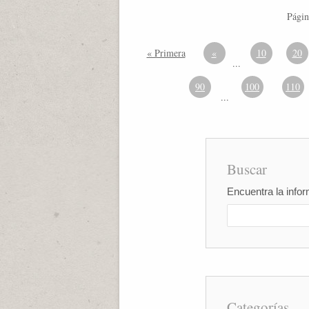
Págin
« Primera
«
10
20
...
90
100
110
...
Buscar
Encuentra la infor
Categorías