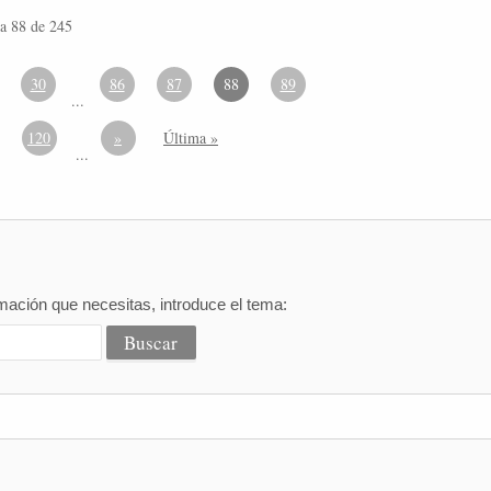
a 88 de 245
30
86
87
88
89
...
120
»
Última »
...
mación que necesitas, introduce el tema: