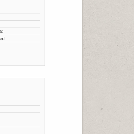
s
to
zed