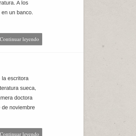
atura. A los
s en un banco.
Continuar leyendo
la escritora
teratura sueca,
rimera doctora
20 de noviembre
Continuar leyendo