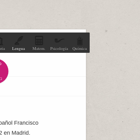
ria
Lengua
Matem.
Psicología
Química
G
spañol Francisco
2 en Madrid.