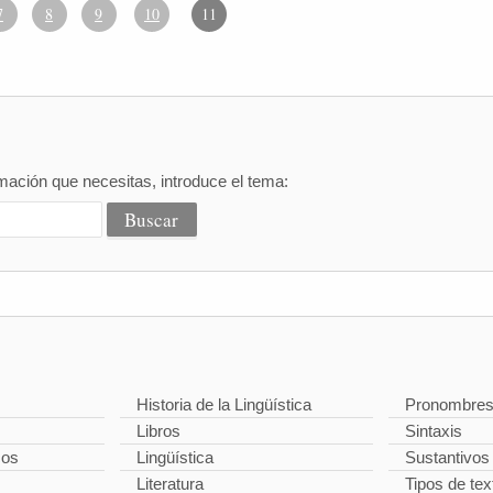
7
8
9
10
11
mación que necesitas, introduce el tema:
Historia de la Lingüística
Pronombre
Libros
Sintaxis
cos
Lingüística
Sustantivos
Literatura
Tipos de tex