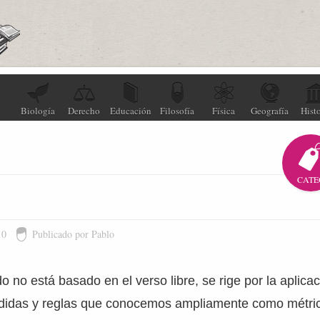
Biología
Derecho
Educación
Filosofía
Física
Geografía
Histo
CATE
10
Publicado por Pablo
no está basado en el verso libre, se rige por la aplicac
edidas y reglas que conocemos ampliamente como métric