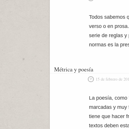
Todos sabemos qu
verso o en prosa.
serie de reglas 
normas es la pres
Métrica y poesía
15 de febrero de 20
La poesía, como 
marcadas y muy fác
tiene que hacer f
textos deben esta