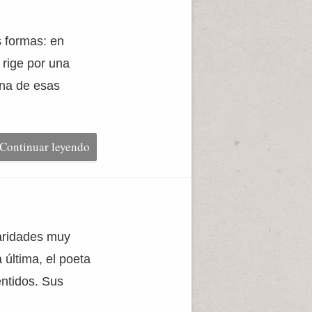
s formas: en
 rige por una
Una de esas
Continuar leyendo
laridades muy
 última, el poeta
entidos. Sus