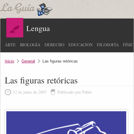
Lengua
ARTE
BIOLOGÍA
DERECHO
EDUCACIÓN
FILOSOFÍA
FÍSI
Inicio
General
Las figuras retóricas
Las figuras retóricas
12 de junio de 2007
Publicado por Pablo