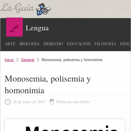
Lengua
ARTE
BIOLOGÍA
DERECHO
EDUCACIÓN
FILOSOFÍA
FÍSI
Inicio
General
Monosemia, polisemia y homonimia
Monosemia, polisemia y
homonimia
28 de junio de 2007
Publicado por Pablo