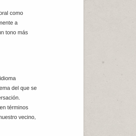
 oral como
emente a
 un tono más
 idioma
tema del que se
ersación.
cen términos
nuestro vecino,