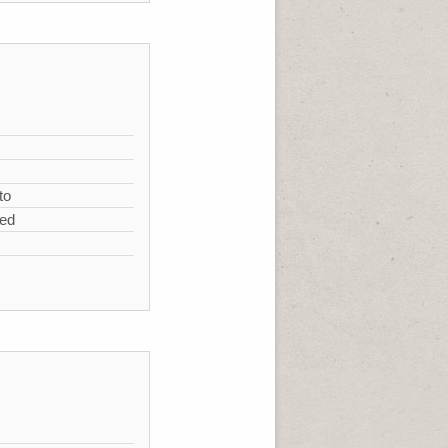
s
to
zed