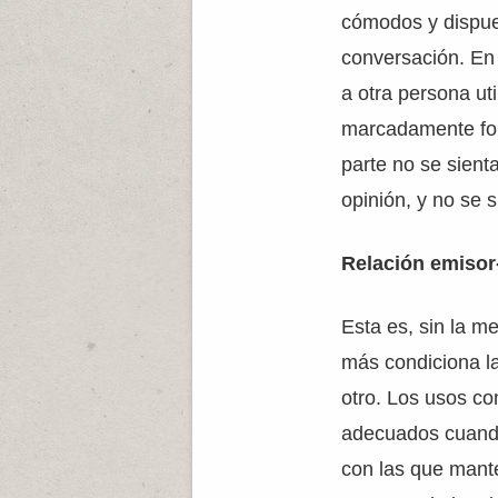
cómodos y dispues
conversación. En 
a otra persona ut
marcadamente for
parte no se sient
opinión, y no se s
Relación emisor
Esta es, sin la m
más condiciona la 
otro. Los usos co
adecuados cuand
con las que mant