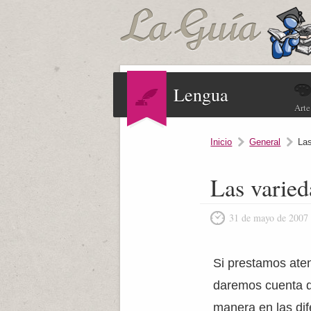
Lengua
Arte
Inicio
General
Las
Las varied
31 de mayo de 2007
Si prestamos aten
daremos cuenta d
manera en las dif