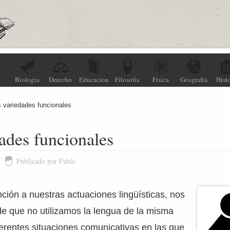
Biología
Derecho
Educación
Filosofía
Física
Geografía
Histo
 variedades funcionales
ades funcionales
Publicado por Pablo
ción a nuestras actuaciones lingüísticas, nos
e que no utilizamos la lengua de la misma
erentes situaciones comunicativas en las que