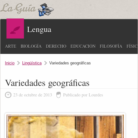
Lengua
ARTE
BIOLOGÍA
DERECHO
EDUCACIÓN
FILOSOFÍA
FÍSI
Inicio
Lingüística
Variedades geográficas
Variedades geográficas
23 de octubre de 2013
Publicado por Lourdes