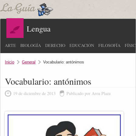
Lengua
ARTE
BIOLOGÍA
DERECHO
EDUCACIÓN
FILOSOFÍA
FÍSI
Inicio
General
Vocabulario: antónimos
Vocabulario: antónimos
19 de diciembre de 2013
Publicado por Aroa Plaza