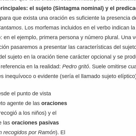
rincipales: el sujeto (Sintagma nominal) y el predic
 para que exista una oración es suficiente la presencia 
antamos
. Los morfemas incluidos en el verbo indican l
o: en el ejemplo, primera persona y número plural. Una
ión pasaremos a presentar las características del sujet
del sujeto en la oración tiene carácter opcional y se pr
 referencia en la realidad:
Pedro gritó
. Suele omitirse cu
s inequívoco o evidente (sería el llamado sujeto elíptico
sde el punto de vista
eto agente de las
oraciones
recogió a los niños) y el
e las
oraciones pasivas
n recogidos por Ramón
). El