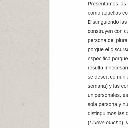
Presentamos las
como aquellas con
Distinguiendo las
construyen con cu
persona del plura
porque el discurs
especifica porqu
resulta innecesari
se desea comunica
semana) y las con
unipersonales, es
sola persona y n
distinguimos las
(
Llueve mucho
),