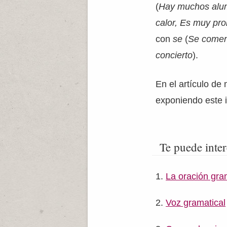
(
Hay muchos alum
calor, Es muy pr
con
se
(
Se comen
concierto
).
En el artículo d
exponiendo este 
Te puede inter
La oración gram
Voz gramatical