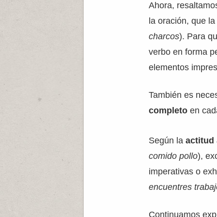
Ahora, resaltamo
la oración, que l
charcos
). Para q
verbo en forma pe
elementos impres
También es neces
completo
en cad
Según la
actitud
comido pollo
), ex
imperativas o exh
encuentres trabaj
Continuamos expl