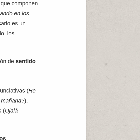
s
que componen
tando en los
sario es un
o, los
ión de
sentido
unciativas (
He
r mañana?
),
s (
Ojalá
os