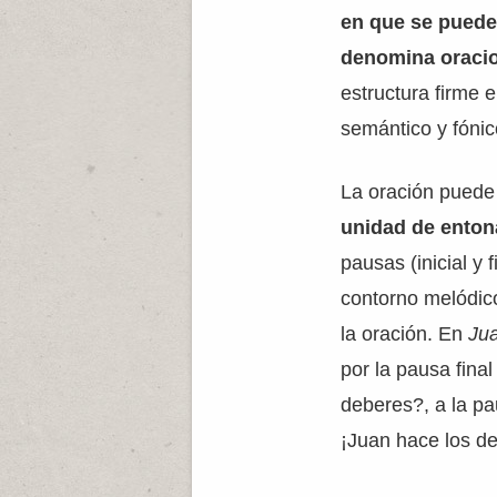
en que se puede 
denomina oraci
estructura firme 
semántico y fónic
La oración puede
unidad de enton
pausas (inicial y
contorno melódico
la oración. En
Ju
por la pausa fina
deberes?, a la p
¡Juan hace los de