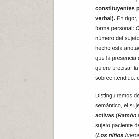
constituyentes p
verbal).
En rigor,
forma personal:
C
número del sujet
hecho esta anotac
que la presencia 
quiere precisar la
sobreentendido, e
Distinguiremos de
semántico, el suj
activas
(
Ramón
sujeto paciente d
(
Los niños
fuero