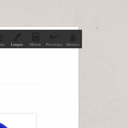
ria
Lengua
Matem.
Psicología
Química