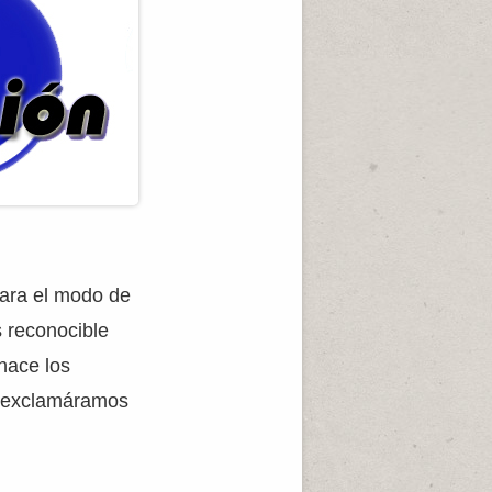
nara el modo de
es reconocible
hace los
si exclamáramos