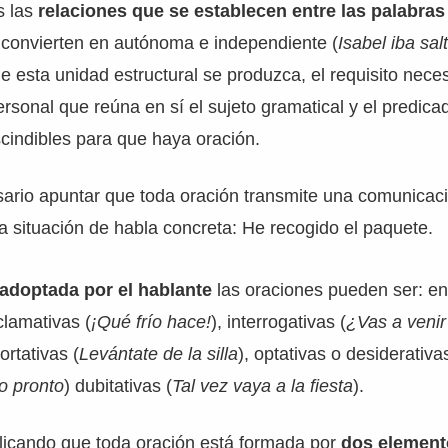
s las
relaciones que se establecen entre las palabra
a convierten en autónoma e independiente (
Isabel iba sal
ue esta unidad estructural se produzca, el requisito nece
rsonal que reúna en sí el sujeto gramatical y el predicad
cindibles para que haya oración.
ario apuntar que toda oración transmite una comunicac
a situación de habla concreta: He recogido el paquete.
 adoptada por el hablante
las oraciones pueden ser: en
clamativas (
¡Qué frío hace!
), interrogativas (
¿Vas a veni
ortativas (
Levántate de la silla
), optativas o desiderativa
o pronto
) dubitativas (
Tal vez vaya a la fiesta
).
icando que toda oración está formada por
dos element