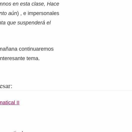
nos en esta clase, Hace
onto aún
) , e impersonales
ta que suspenderá el
e mañana continuaremos
interesante tema.
esar:
atical II