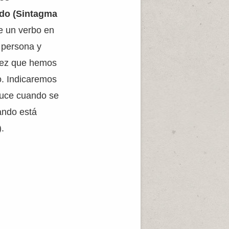
ado (Sintagma
de un verbo en
a persona y
 vez que hemos
o. Indicaremos
oduce cuando se
ando está
).