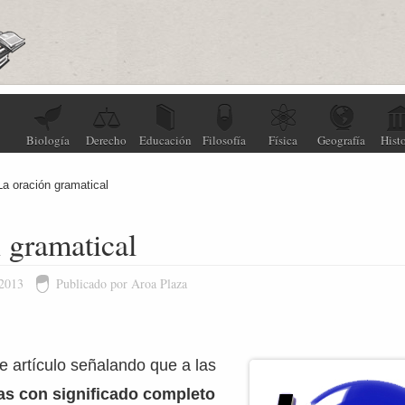
Biología
Derecho
Educación
Filosofía
Física
Geografía
Histo
La oración gramatical
 gramatical
 2013
Publicado por Aroa Plaza
artículo señalando que a las
s con significado completo