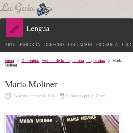
Lengua
ARTE
BIOLOGÍA
DERECHO
EDUCACIÓN
FILOSOFÍA
FÍSI
Inicio
Gramática
,
Historia de la Lingüística
,
Lingüística
María
Moliner
María Moliner
13 de noviembre de 2017
Publicado por A. Cerra