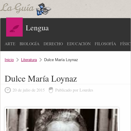
Lengua
ARTE
BIOLOGÍA
DERECHO
EDUCACIÓN
FILOSOFÍA
FÍSI
Inicio
Literatura
Dulce María Loynaz
Dulce María Loynaz
20 de julio de 2015
Publicado por Lourdes