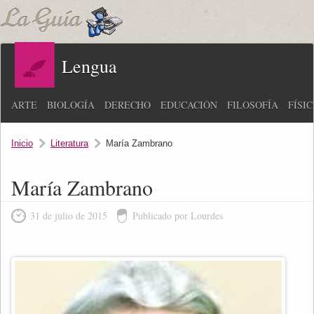
Lengua
ARTE
BIOLOGÍA
DERECHO
EDUCACIÓN
FILOSOFÍA
FÍSI
Inicio
Literatura
María Zambrano
María Zambrano
31 de julio de 2015
Publicado por Lourdes