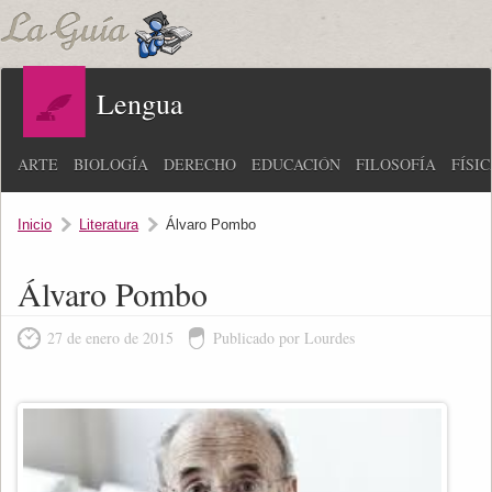
Lengua
ARTE
BIOLOGÍA
DERECHO
EDUCACIÓN
FILOSOFÍA
FÍSI
Inicio
Literatura
Álvaro Pombo
Álvaro Pombo
27 de enero de 2015
Publicado por Lourdes