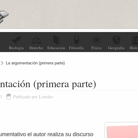
Biología
Derecho
Educación
Filosofía
Física
Geografía
Histo
La argumentación (primera parte)
tación (primera parte)
13
Publicado por Lourdes
umentativo el autor realiza su discurso