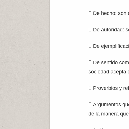
 De hecho: son 
 De autoridad: s
 De ejemplifica
 De sentido comú
sociedad acepta 
 Proverbios y re
 Argumentos que 
de la manera que 