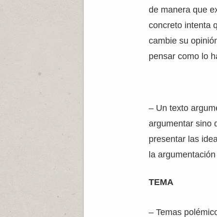
de manera que ex
concreto intenta 
cambie su opinión
pensar como lo h
– Un texto argume
argumentar sino 
presentar las ide
la argumentación 
TEMA
– Temas polémico