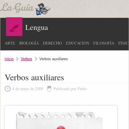
Lengua
ARTE
BIOLOGÍA
DERECHO
EDUCACIÓN
FILOSOFÍA
FÍSI
Inicio
Verbos
Verbos auxiliares
Verbos auxiliares
4 de mayo de 2009
Publicado por Pablo