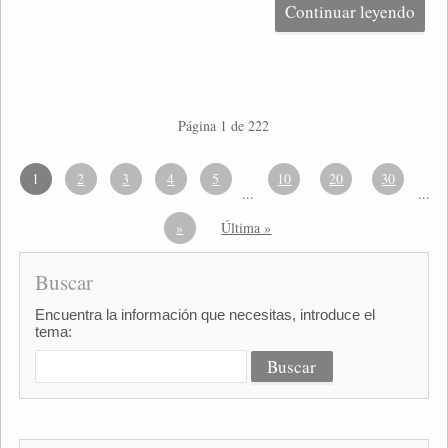
Continuar leyendo
Página 1 de 222
1
2
3
4
5
10
20
30
...
...
»
Última »
Buscar
Encuentra la información que necesitas, introduce el
tema: