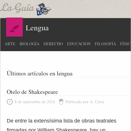
Lengua
ARTE
BIOLOGÍA
DERECHO
EDUCACIÓN
FILOSOFÍA
FÍSI
Últimos artículos en lengua
Otelo de Shakespeare
8 de septiembre de 2024
Publicado por A. Cerra
De entre la extensísima lista de obras teatrales
firmadas por William Shakespeare, hay un