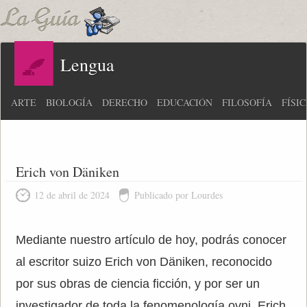
Lengua
ARTE
BIOLOGÍA
DERECHO
EDUCACIÓN
FILOSOFÍA
FÍSI
Erich von Däniken
12 de abril de 2024
Publicado por Lourdes
Mediante nuestro artículo de hoy, podrás conocer
al escritor suizo Erich von Däniken, reconocido
por sus obras de ciencia ficción, y por ser un
investigador de toda la fenomenología ovni. Erich