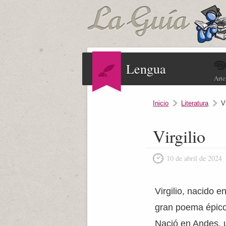
Lengua
Arte
Inicio
Literatura
V
Virgilio
10 de abril de 2024
Virgilio, nacido e
gran poema épico
Nació en Andes, 