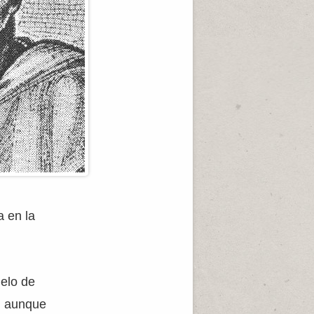
a en la
delo de
d, aunque