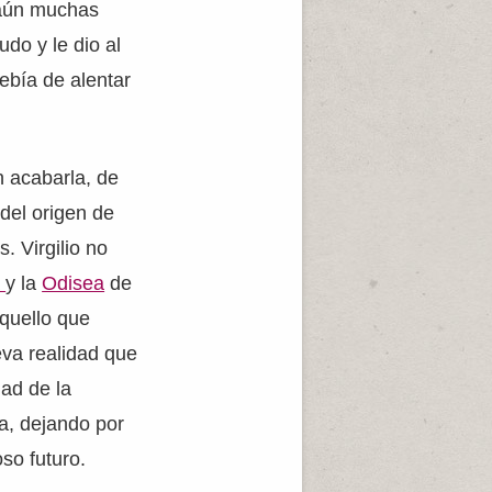
a aún muchas
do y le dio al
ebía de alentar
n acabarla, de
 del origen de
 Virgilio no
a
y la
Odisea
de
quello que
eva realidad que
dad de la
a, dejando por
so futuro.