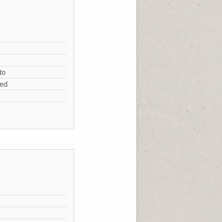
s
to
zed