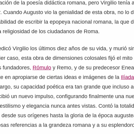
ción de la poesía didáctica romana, pero Virgilio tení
. Cuando Augusto vio la genialidad de esta obra, no lo du
bilidad de escribir la epopeya nacional romana, la que d
 la religiosidad de los ciudadanos de Roma.
icó Virgilio los últimos diez años de su vida, y murió si
er caso, esta obra de dimensiones colosales fijó el mito
s fundadores,
Rómulo
y Remo, y de su predecesor Eneas.
te en apropiarse de ciertas ideas e imágenes de la
Ilíad
rgo, su capacidad poética era tan grande que incluso a
cibió un nuevo impulso, configurando finalmente una nu
estilismo y elegancia nunca antes vistas. Contó la totali
 desde sus orígenes hasta la gloria de la época auguste
sas referencias a la grandeza romana y a su esplendoro