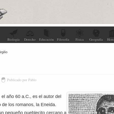
Biología
Derecho
Educación
Filosofía
Física
Geografía
Histo
irgilio
Publicado por Pablo
n el año 60 a.C., es el autor del
 de los romanos, la Eneida.
un pequeño pueblecito cercano a