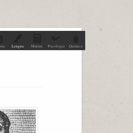
ria
Lengua
Matem.
Psicología
Química