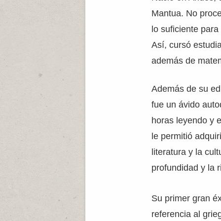
Mantua. No proced
lo suficiente par
Así, cursó estudia
además de matem
Además de su edu
fue un ávido aut
horas leyendo y e
le permitió adqui
literatura y la cu
profundidad y la 
Su primer gran é
referencia al grie