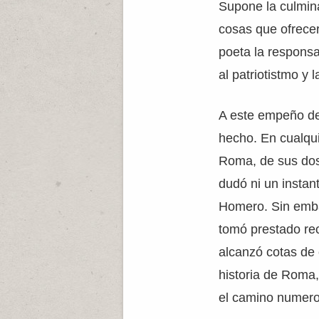
Supone la culmina
cosas que ofrecer
poeta la responsa
al patriotistmo y
A este empeño ded
hecho. En cualqui
Roma, de sus do
dudó ni un instan
Homero. Sin emba
tomó prestado re
alcanzó cotas de 
historia de Roma,
el camino numero