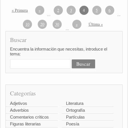
« Primera
«
2
3
4
5
6
...
...
10
20
30
»
Última »
...
Buscar
Encuentra la información que necesitas, introduce el
tema:
Categorías
Adjetivos
Literatura
Adverbios
Ortografía
Comentarios críticos
Partículas
Figuras literarias
Poesía