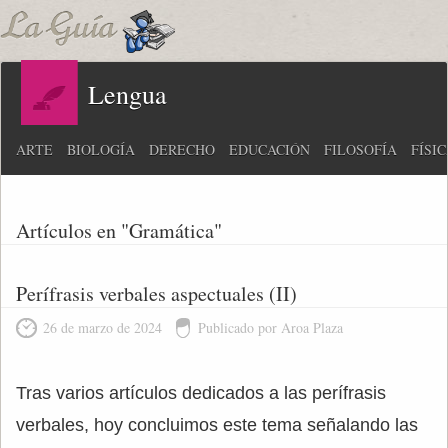
Lengua
ARTE
BIOLOGÍA
DERECHO
EDUCACIÓN
FILOSOFÍA
FÍSI
Artículos en "Gramática"
Perífrasis verbales aspectuales (II)
26 de marzo de 2024
Publicado por Aroa Plaza
Tras varios artículos dedicados a las perífrasis
verbales, hoy concluimos este tema señalando las