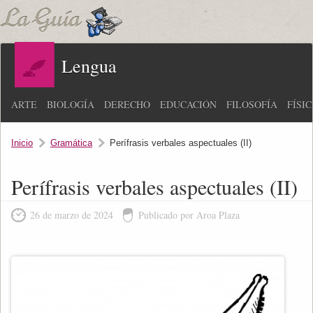
Lengua
ARTE
BIOLOGÍA
DERECHO
EDUCACIÓN
FILOSOFÍA
FÍSI
Inicio
Gramática
Perífrasis verbales aspectuales (II)
Perífrasis verbales aspectuales (II)
26 de marzo de 2024
Publicado por Aroa Plaza