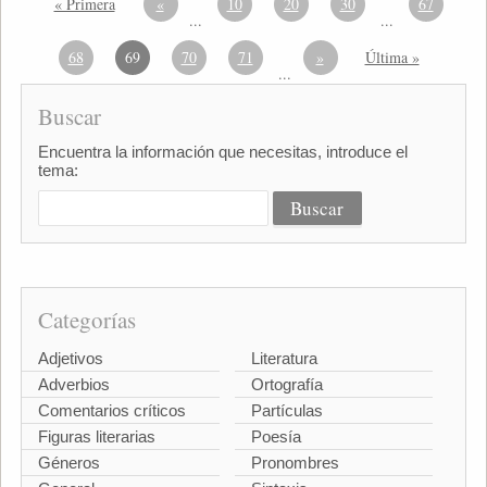
« Primera
«
10
20
30
67
...
...
68
69
70
71
»
Última »
...
Buscar
Encuentra la información que necesitas, introduce el
tema:
Categorías
Adjetivos
Literatura
Adverbios
Ortografía
Comentarios críticos
Partículas
Figuras literarias
Poesía
Géneros
Pronombres