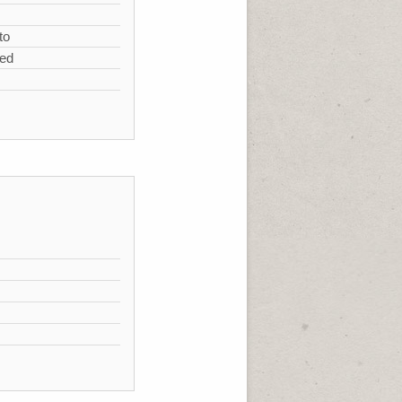
to
zed