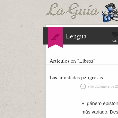
Lengua
Arte
Artículos en "Libros"
Las amistades peligrosas
8 de diciembre de 2
El género epistola
más variado. Des