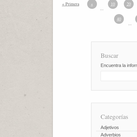
« Primera
«
10
20
...
40
...
Buscar
Encuentra la infor
Categorías
Adjetivos
Adverbios