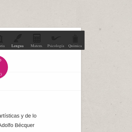
ria
Lengua
Matem.
Psicología
Química
G
rtísticas y de lo
Adolfo Bécquer