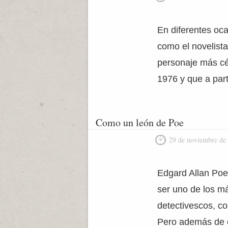
En diferentes oc
como el novelista
personaje más cé
1976 y que a part
Como un león de Poe
29 de noviembre de
Edgard Allan Poe h
ser uno de los má
detectivescos, c
Pero además de e