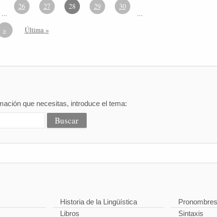
26
27
28
29
30
...
...
»
Última »
mación que necesitas, introduce el tema:
Historia de la Lingüística
Pronombre
Libros
Sintaxis