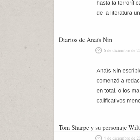
hasta la terroríf
de la literatura u
Diarios de Anaïs Nin
6 de diciembre de 2
Anaïs Nin escribi
comenzó a redacta
en total, o los 
calificativos meno
Tom Sharpe y su personaje Wilt
4 de diciembre de 2