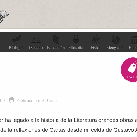
Biología
Derecho
Educación
Filosofía
Física
Geografía
Histo
CATE
017
Publicado por A. Cerra
r ha legado a la historia de la Literatura grandes obras a
de la reflexiones de Cartas desde mi celda de Gustavo 