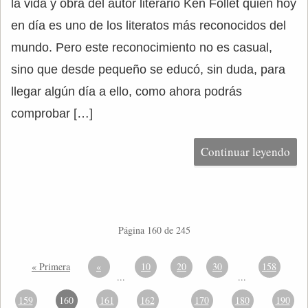
la vida y obra del autor literario Ken Follet quien hoy
en día es uno de los literatos más reconocidos del
mundo. Pero este reconocimiento no es casual,
sino que desde pequeño se educó, sin duda, para
llegar algún día a ello, como ahora podrás
comprobar […]
Continuar leyendo
Página 160 de 245
« Primera
«
10
20
30
158
...
...
159
160
161
162
170
180
190