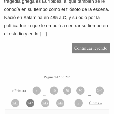
tragedia griega es Eurípides, al que también se le
conocía en su tiempo como el filósofo de la escena.
Nació en Salamina en 485 a.C, y su odio por la
política fue lo que le empujó a centrar su tiempo en
el estudio y en la […]
Continuar leyendo
Página 242 de 245
« Primera
«
10
20
30
240
...
...
241
242
243
244
»
Última »
...