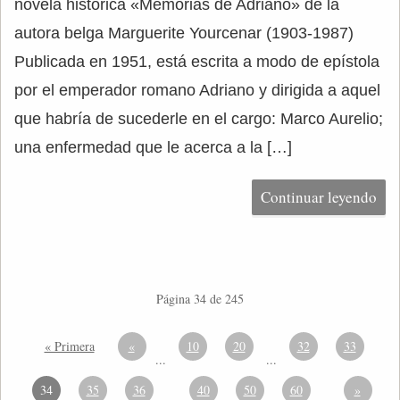
novela histórica «Memorias de Adriano» de la
autora belga Marguerite Yourcenar (1903-1987)
Publicada en 1951, está escrita a modo de epístola
por el emperador romano Adriano y dirigida a aquel
que habría de sucederle en el cargo: Marco Aurelio;
una enfermedad que le acerca a la […]
Continuar leyendo
Página 34 de 245
« Primera
«
10
20
32
33
...
...
34
35
36
40
50
60
»