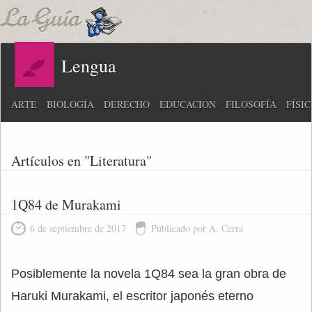
Lengua
ARTE
BIOLOGÍA
DERECHO
EDUCACIÓN
FILOSOFÍA
FÍSI
Artículos en "Literatura"
1Q84 de Murakami
6 de septiembre de 2017
Publicado por A. Cerra
Posiblemente la novela 1Q84 sea la gran obra de
Haruki Murakami, el escritor japonés eterno