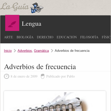
Lengua
ARTE
BIOLOGÍA
DERECHO
EDUCACIÓN
FILOSOFÍA
FÍSI
Inicio
Adverbios
,
Gramática
Adverbios de frecuencia
Adverbios de frecuencia
8 de enero de 2009
Publicado por Pablo