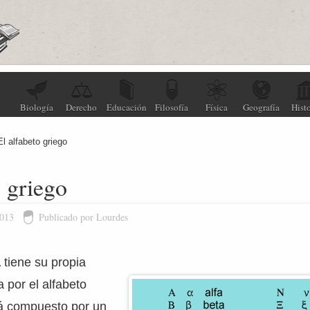
Biología
Derecho
Educación
Filosofía
Física
Geografía
Histo
El alfabeto griego
o griego
2013
Publicado por Lourdes
a
tiene su propia
 por el alfabeto
tá compuesto por un