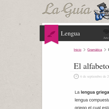
Lengua
Arte
Inicio
Gramática
El alfabet
6 de septiembre de 
La
lengua grieg
lengua compuesta
griego el cual es