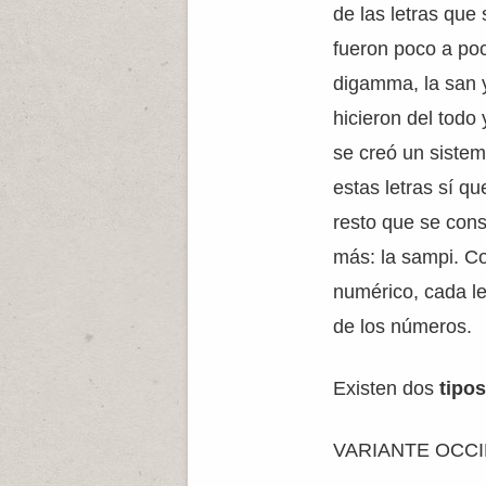
de las letras que 
fueron poco a po
digamma, la san y
hicieron del todo 
se creó un siste
estas letras sí q
resto que se con
más: la sampi. Co
numérico, cada l
de los números.
Existen dos
tipo
VARIANTE OCC