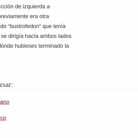
ección de izquierda a
previamente era otra
mado “bustrofedon” que tenía
 se dirigía hacía ambos lados
ónde hubieses terminado la
esar:
mano
ico