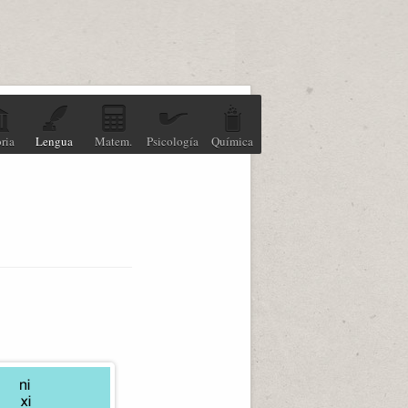
ria
Lengua
Matem.
Psicología
Química