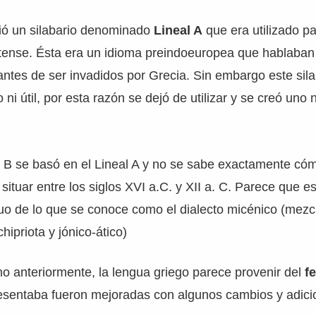
tió un silabario denominado
Lineal A
que era utilizado pa
tense. Ésta era un idioma preindoeuropea que hablaban 
antes de ser invadidos por Grecia. Sin embargo este sila
ni útil, por esta razón se dejó de utilizar y se creó uno
al B se basó en el Lineal A y no se sabe exactamente có
ituar entre los siglos XVI a.C. y XII a. C. Parece que es
uo de lo que se conoce como el dialecto micénico (mezc
hipriota y jónico-ático)
 anteriormente, la lengua griego parece provenir del
f
resentaba fueron mejoradas con algunos cambios y adici