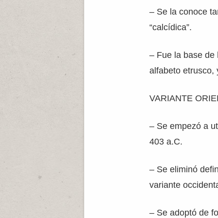
– Se la conoce t
“calcídica”.
– Fue la base de 
alfabeto etrusco,
VARIANTE ORIE
– Se empezó a uti
403 a.C.
– Se eliminó defi
variante occidenta
– Se adoptó de for