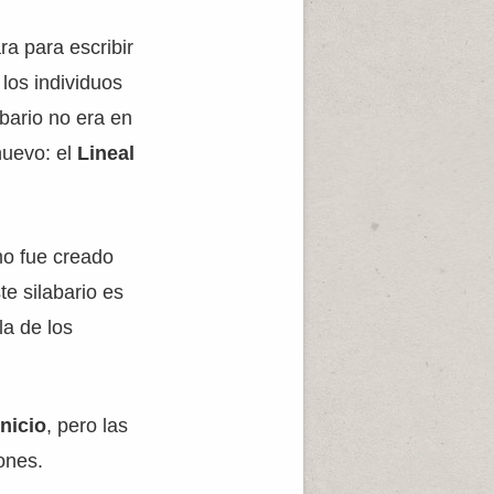
ra para escribir
los individuos
bario no era en
 nuevo: el
Lineal
mo fue creado
te silabario es
la de los
enicio
, pero las
ones.