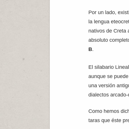
Por un lado, exis
la lengua eteocre
nativos de Creta 
absoluto completo 
B
.
El silabario Line
aunque se puede s
una versión antig
dialectos arcado-c
Como hemos dicho
taras que éste p