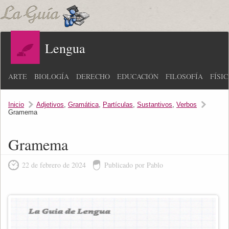
Lengua
ARTE
BIOLOGÍA
DERECHO
EDUCACIÓN
FILOSOFÍA
FÍSI
Inicio
Adjetivos
,
Gramática
,
Partículas
,
Sustantivos
,
Verbos
Gramema
Gramema
22 de febrero de 2024
Publicado por Pablo