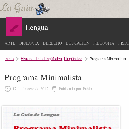
Lengua
ARTE
BIOLOGÍA
DERECHO
EDUCACIÓN
FILOSOFÍA
FÍSI
Inicio
Historia de la Lingüística
,
Lingüística
Programa Minimalista
Programa Minimalista
17 de febrero de 2012
Publicado por Pablo