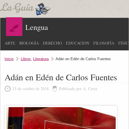
Lengua
ARTE
BIOLOGÍA
DERECHO
EDUCACIÓN
FILOSOFÍA
FÍSI
Inicio
Libros
,
Literatura
Adán en Edén de Carlos Fuentes
Adán en Edén de Carlos Fuentes
25 de octubre de 2018
Publicado por A. Cerra