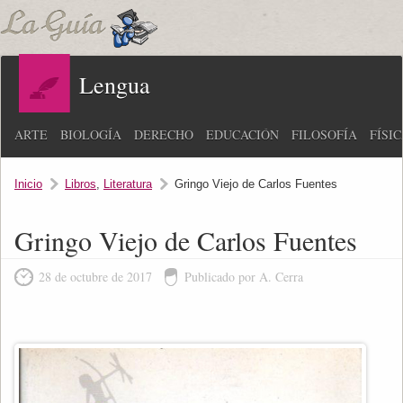
Lengua
ARTE
BIOLOGÍA
DERECHO
EDUCACIÓN
FILOSOFÍA
FÍSI
Inicio
Libros
,
Literatura
Gringo Viejo de Carlos Fuentes
Gringo Viejo de Carlos Fuentes
28 de octubre de 2017
Publicado por A. Cerra