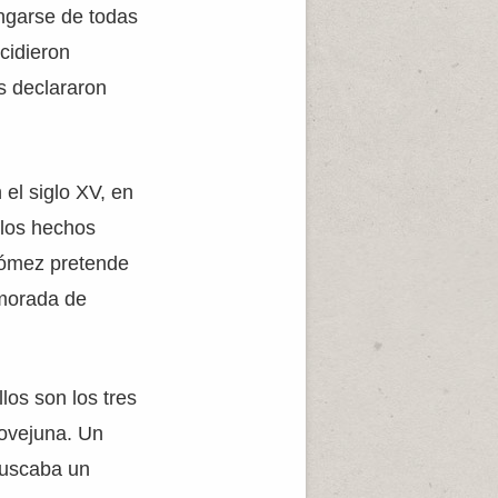
ngarse de todas
cidieron
s declararon
el siglo XV, en
 los hechos
Gómez pretende
amorada de
los son los tres
eovejuna. Un
buscaba un