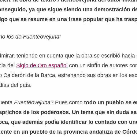
conseguido, ya que sigue siendo una demostración de
algo que se resume en una frase popular que ha tras
mo los de Fuenteovejuna
”
mirar, teniendo en cuenta que la obra se escribió hacia 
cia del
Siglo de Oro español
con un sinfín de autores co
o Calderón de la Barca, estrenando sus obras en los esc
ias del país.
cuenta
Fuenteovejuna
? Pues como
todo un pueblo se en
aprichos de los poderosos. Un tema que sin duda sat
poca, que además podía identificar lo contado con u
mente en un pueblo de la provincia andaluza de Córd