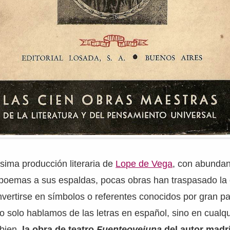
ísima producción literaria de
Lope de Vega
, con abundan
e poemas a sus espaldas, pocas obras han traspasado la 
onvertirse en símbolos o referentes conocidos por gran pa
o solo hablamos de las letras en español, sino en cualqu
bien,
la obra de teatro
Fuenteovejuna
del autor madr