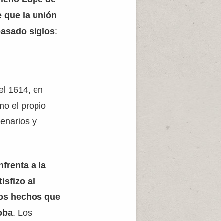
 que la unión
pasado siglos
:
el 1614, en
mo el propio
enarios y
frenta a la
isfizo al
nos hechos que
oba
. Los