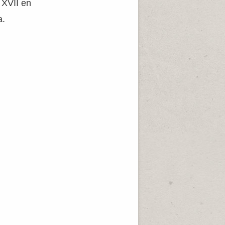
 XVII en
a.