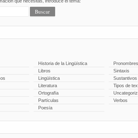
mación que necesitas, introduce el tema:
Historia de la Lingüística
Pronombre
Libros
Sintaxis
cos
Lingüística
Sustantivos
Literatura
Tipos de tex
Ortografía
Uncategori
Partículas
Verbos
Poesía