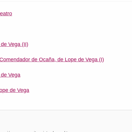
eatro
de Vega (II)
 Comendador de Ocaña, de Lope de Vega (I)
 de Vega
Lope de Vega