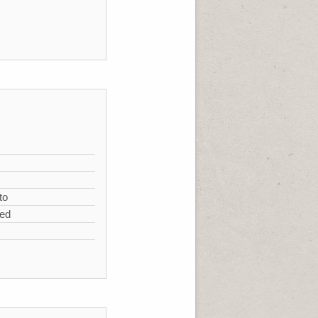
s
to
zed