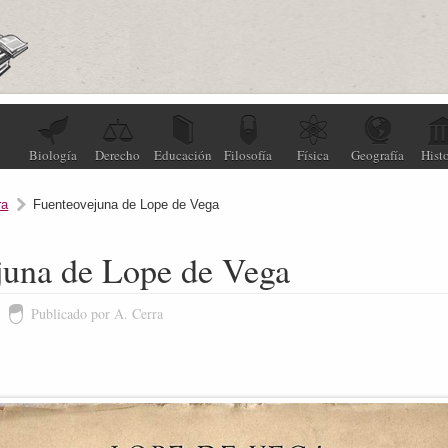
Biología
Derecho
Educación
Filosofía
Física
Geografía
Histo
ra
Fuenteovejuna de Lope de Vega
juna de Lope de Vega
Publicado por A. Cerra