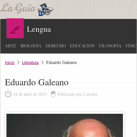
Lengua
ARTE
BIOLOGÍA
DERECHO
EDUCACIÓN
FILOSOFÍA
FÍSI
Inicio
Literatura
Eduardo Galeano
Eduardo Galeano
14 de abril de 2015
Publicado por Lourdes